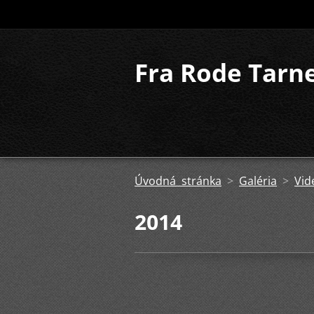
Fra Rode Tarn
Úvodná stránka
>
Galéria
>
Vid
2014