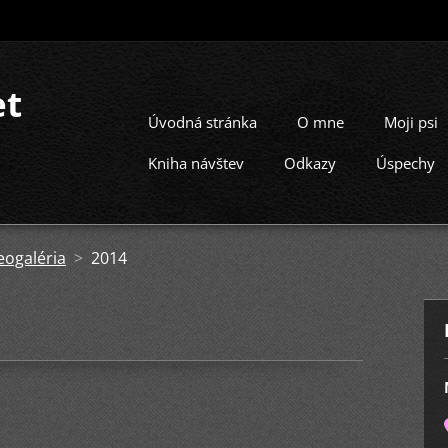
et
Úvodná stránka
O mne
Moji psi
Kniha návštev
Odkazy
Úspechy
eogaléria
>
2014