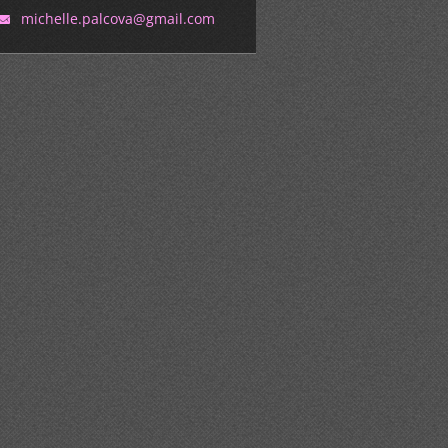
michelle
.palcova
@gmail.c
om