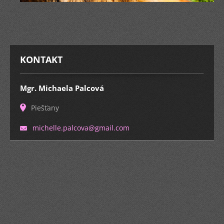
KONTAKT
Mgr. Michaela Palcová
Piešťany
michelle
.palcova
@gmail.c
om