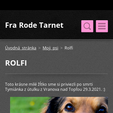
Fra Rode Tarnet
Úvodná stránka
>
Moji psi
>
Rolfi
ROLFI
Toto krásne milé žĺtko sme si priviezli po smrti
Tymiánka z útulku z Vranova nad Topľou 29.3.2021. :)