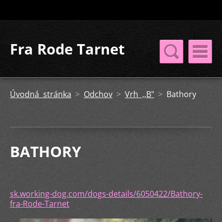
Fra Rode Tarnet
Úvodná stránka
>
Odchov
>
Vrh ,,B"
>
Bathory
BATHORY
sk.working-dog.com/dogs-details/6050422/Bathory-
fra-Rode-Tarnet