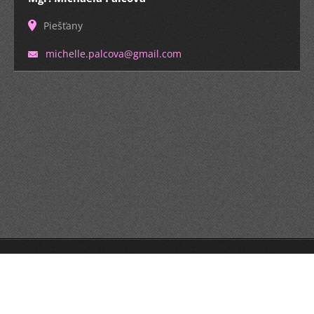
Piešťany
michelle
.palcova
@gmail.c
om
© 2013 Všetky práva vyhradené.
Tvorba webu zdarma